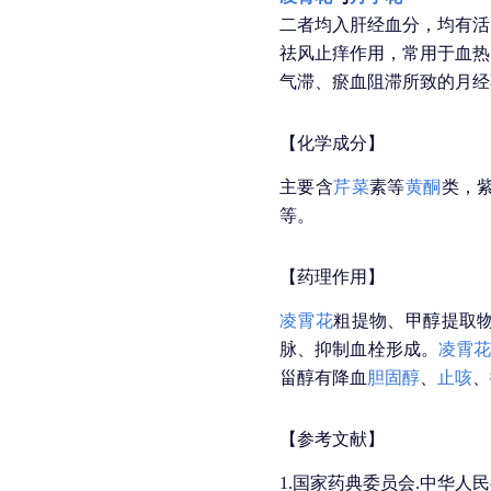
二者均入肝经血分，均有活
祛风止痒作用，常用于血热
气滞、瘀血阻滞所致的月经
【化学成分】
主要含
芹菜
素等
黄酮
类，
等。
【药理作用】
凌霄花
粗提物、甲醇提取
脉、抑制血栓形成。
凌霄
甾醇有降血
胆固醇
、
止咳
、
【参考文献】
1.国家药典委员会.中华人民共