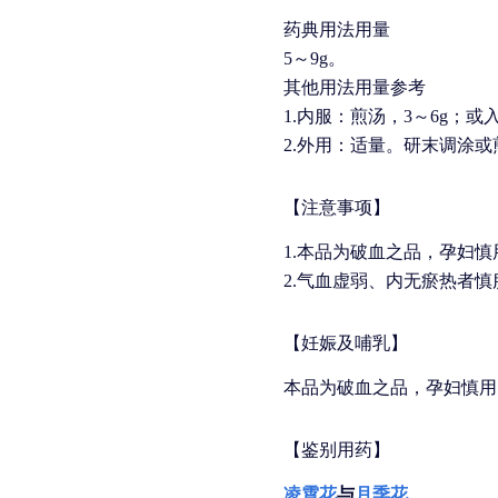
药典用法用量
5～9g。
其他用法用量参考
1.内服：煎汤，3～6g；或
2.外用：适量。研末调涂
【注意事项】
1.本品为破血之品，孕妇慎
2.气血虚弱、内无瘀热者慎
【妊娠及哺乳】
本品为破血之品，孕妇慎用
【鉴别用药】
凌霄花
与
月季花