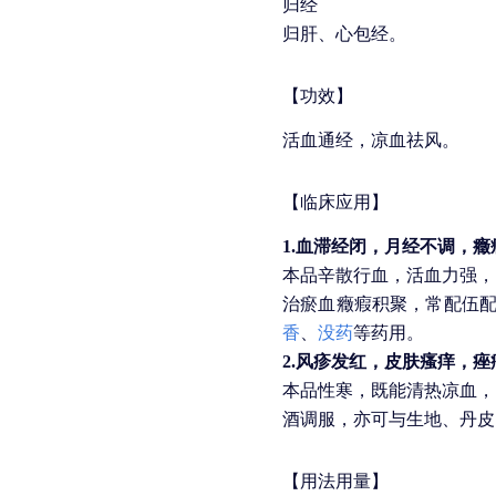
归经
归肝、心包经。
【功效】
活血通经，凉血祛风。
【临床应用】
1.血滞经闭，月经不调，
本品辛散行血，活血力强，
治瘀血癥瘕积聚，常配伍
香
、
没药
等药用。
2.风疹发红，皮肤瘙痒，痤
本品性寒，既能清热凉血，
酒调服，亦可与生地、丹皮
【用法用量】