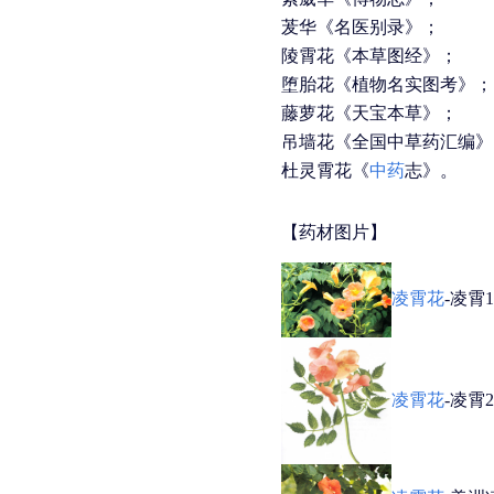
茇华《名医别录》；
陵霄花《本草图经》；
堕胎花《植物名实图考》；
藤萝花《天宝本草》；
吊墙花《全国中草药汇编》
杜灵霄花《
中药
志》。
【药材图片】
凌霄花
-凌霄1
凌霄花
-凌霄2