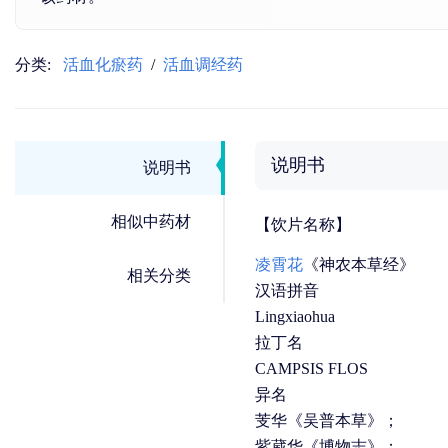
分类:
活血化瘀药
/
活血调经药
说明书
说明书
相似中药材
【饮片名称】
凌霄花
《神农本草经》
相关分类
汉语拼音
Lingxiaohua
拉丁名
CAMPSIS FLOS
异名
芰华《吴普本草》；
紫葳华《博物志》；