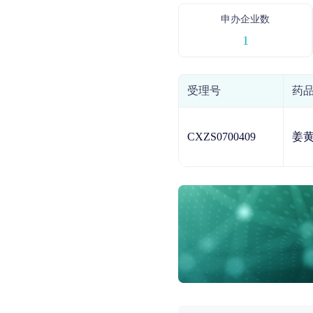
申办企业数
1
受理号
药
CXZS0700409
姜