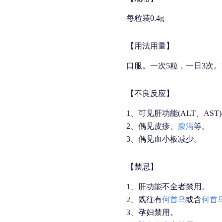
每粒装0.4g
【用法用量】
口服。一次5粒，一日3次。
【不良反应】
1、可见肝功能(ALT、AS
2、偶见皮疹、
腹泻
等。
3、偶见血小板减少。
【禁忌】
1、肝功能不全者禁用。
2、既往有
何首乌
或含
何首
3、孕妇禁用。