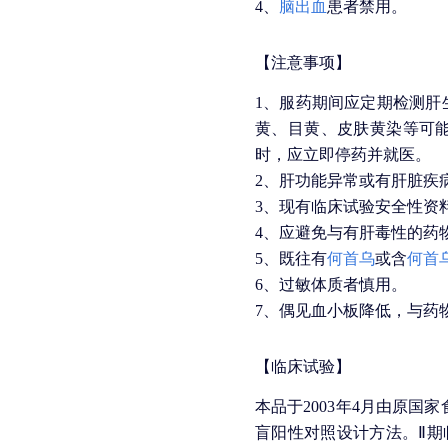
4、
脑出血
患者禁用。
【注意事项】
1、服药期间应定期检测肝
黄、目黄、皮肤黄染等可
时，应立即停药并就医。
2、肝功能异常或有肝脏疾
3、现有临床试验安全性资
4、应避免与有肝毒性的药
5、既往有
何首乌
或含
何首
6、过敏体质者慎用。
7、偶见血小板降低，与药
【临床试验】
本品于2003年4月由原
盲阳性对照设计方法。Ⅱ期临