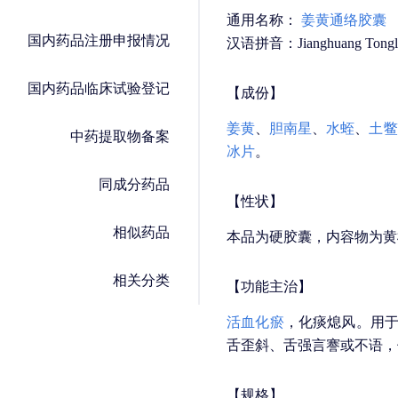
通用名称：
姜黄通络胶囊
国内药品注册申报情况
汉语拼音：Jianghuang Tonglu
国内药品临床试验登记
【成份】
姜黄
、
胆南星
、
水蛭
、
土鳖
中药提取物备案
冰片
。
同成分药品
【性状】
相似药品
本品为硬胶囊，内容物为黄
相关分类
【功能主治】
活血化瘀
，化痰熄风。用
舌歪斜、舌强言謇或不语，
【规格】