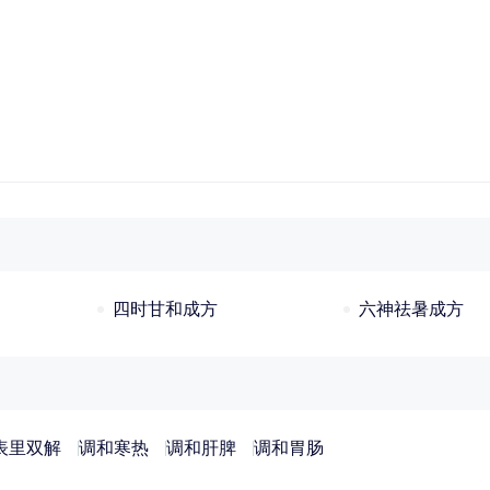
四时甘和成方
六神祛暑成方
表里双解
调和寒热
调和肝脾
调和胃肠