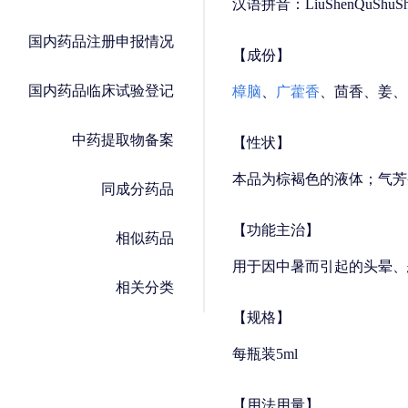
汉语拼音：LiuShenQuShuSh
国内药品注册申报情况
【成份】
国内药品临床试验登记
樟脑
、
广藿香
、茴香、姜、
中药提取物备案
【性状】
本品为棕褐色的液体；气芳
同成分药品
【功能主治】
相似药品
用于因中暑而引起的头晕、
相关分类
【规格】
每瓶装5ml
【用法用量】