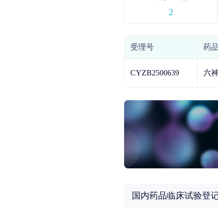
2
受理号
药
CYZB2500639
六
国内药品临床试验登