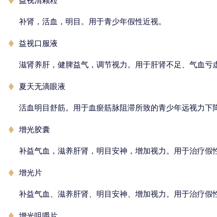
益视清颗粒
补肾，活血，明目。用于青少年假性近视。
益视口服液
滋肾养肝，健脾益气，调节视力。用于肝肾不足、气血亏
夏天无滴眼液
活血明目舒筋。用于血瘀筋脉阻滞所致的青少年远视力下
增光胶囊
补益气血，滋养肝肾，明目安神，增加视力。用于治疗假
增光片
补益气血、滋养肝肾、明目安神、增加视力。用于治疗假
增光咀嚼片