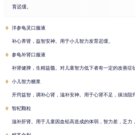
育迟缓。
洋参龟灵口服液
补心养肾，益智安神。用于小儿智力发育迟缓。
参龟补肾口服液
补肾健脾，生精益髓。对儿童智力低下者有一定的改善症
小儿智力糖浆
开窍益智，调补心肾，滋补安神。用于心肾不足，痰浊阻
智杞颗粒
滋补肝肾。用于儿童因血铅高造成的体弱，智力差，乏力