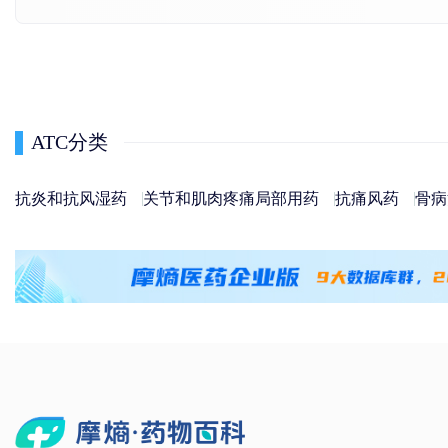
ATC分类
抗炎和抗风湿药
关节和肌肉疼痛局部用药
抗痛风药
骨病