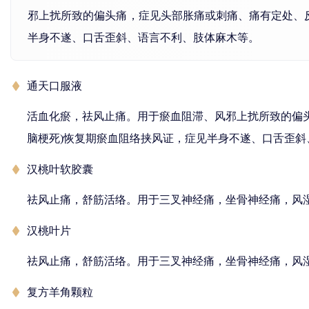
邪上扰所致的偏头痛，症见头部胀痛或刺痛、痛有定处、
半身不遂、口舌歪斜、语言不利、肢体麻木等。
通天口服液
活血化瘀，祛风止痛。用于瘀血阻滞、风邪上扰所致的偏
脑梗死)恢复期瘀血阻络挟风证，症见半身不遂、口舌歪斜
汉桃叶软胶囊
祛风止痛，舒筋活络。用于三叉神经痛，坐骨神经痛，风
汉桃叶片
祛风止痛，舒筋活络。用于三叉神经痛，坐骨神经痛，风
复方羊角颗粒