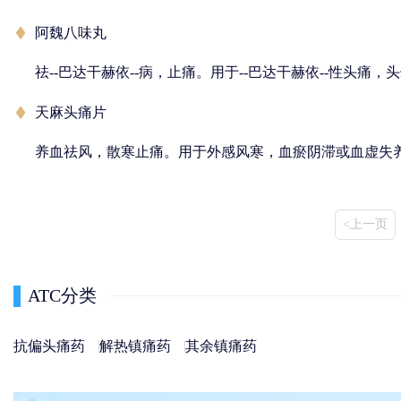
阿魏八味丸
祛--巴达干赫依--病，止痛。用于--巴达干赫依--性头痛
天麻头痛片
养血祛风，散寒止痛。用于外感风寒，血瘀阴滞或血虚失
<上一页
ATC分类
抗偏头痛药
解热镇痛药
其余镇痛药