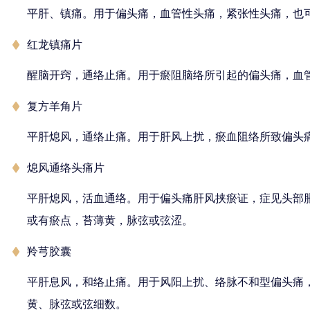
平肝、镇痛。用于偏头痛，血管性头痛，紧张性头痛，也
红龙镇痛片
醒脑开窍，通络止痛。用于瘀阻脑络所引起的偏头痛，血
复方羊角片
平肝熄风，通络止痛。用于肝风上扰，瘀血阻络所致偏头
熄风通络头痛片
平肝熄风，活血通络。用于偏头痛肝风挟瘀证，症见头部
或有瘀点，苔薄黄，脉弦或弦涩。
羚芎胶囊
平肝息风，和络止痛。用于风阳上扰、络脉不和型偏头痛
黄、脉弦或弦细数。