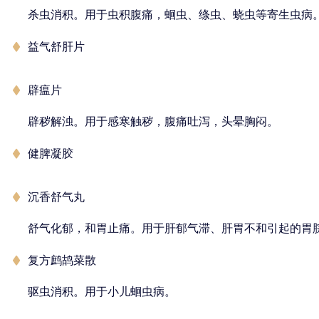
杀虫消积。用于虫积腹痛，蛔虫、绦虫、蛲虫等寄生虫病
益气舒肝片
辟瘟片
辟秽解浊。用于感寒触秽，腹痛吐泻，头晕胸闷。
健脾凝胶
沉香舒气丸
舒气化郁，和胃止痛。用于肝郁气滞、肝胃不和引起的胃
复方鹧鸪菜散
驱虫消积。用于小儿蛔虫病。