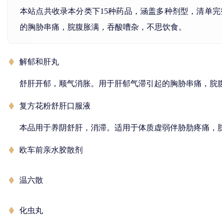
本站点共收录本分类下15种药品，涵盖多种剂型，清单
的胸胁串痛，脘腹胀满，吞酸嘈杂，不思饮食。
解郁和肝丸
舒肝开郁，顺气消胀。用于肝郁气滞引起的胸胁串痛，脘
复方花粉舒肝口服液
本品用于养阴舒肝，消滞。适用于体质虚弱伴胁肋疼痛，
欧车前亲水胶散剂
温六散
化虫丸