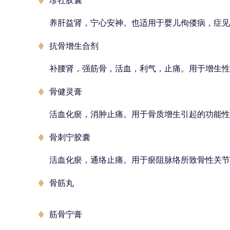
珍牡胶囊
养肝益肾，宁心安神。也适用于婴儿佝偻病，症见
抗骨增生合剂
补腰肾，强筋骨，活血，利气，止痛。用于增生性
骨健灵膏
活血化瘀，消肿止痛。用于骨质增生引起的功能性
骨刺宁胶囊
活血化瘀，通络止痛。用于瘀阻脉络所致骨性关节
骨筋丸
筋骨宁膏