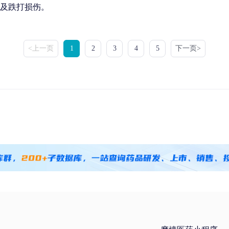
及跌打损伤。
<上一页
1
2
3
4
5
下一页>