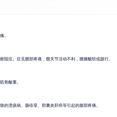
痛。
瘀阻症。症见髋部疼痛，髋关节活动不利，腰膝酸软或跛行。
筋骨酸重。
致的溃疡病、肠痉挛、胆囊炎肝癌等引起的腹部疼痛。