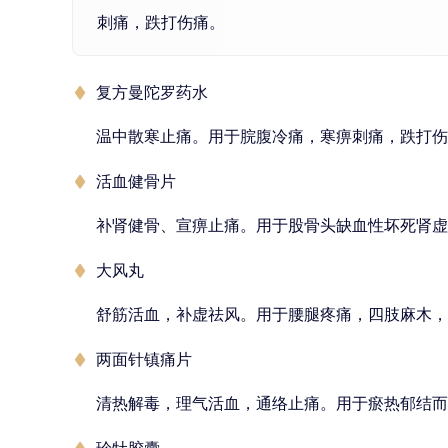
刺痛，跌打伤痛。
复方曼陀罗药水
温中散寒止痛。用于脘腹冷痛，寒痹刺痛，跌打伤
活血健骨片
补肾健骨、宣痹止痛。用于股骨头缺血性坏死肾虚
大风丸
舒筋活血，补虚祛风。用于腰腿疼痛，四肢麻木，
两面针镇痛片
清热解毒，理气活血，通络止痛。用于瘀热郁结而