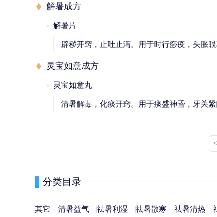
解暑成方
解暑片
辟秽开窍，止吐止泻。用于时行痧疫，头胀眼
灵宝如意成方
灵宝如意丸
清暑解毒，化痰开窍。用于痰盛神昏，牙关紧
分类目录
其它
清暑益气
祛暑利湿
祛暑散寒
祛暑清热