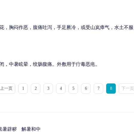
花，胸闷作恶，腹痛吐泻，手足厥冷，或受山岚瘴气，水土不服
闭，中暑眩晕，绞肠腹痛。外敷用于疔毒恶疮。
<上一页
1
2
3
4
5
6
7
8
下一页
祛暑辟秽
解暑和中