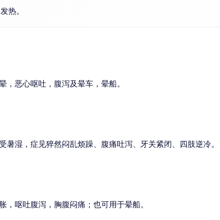
痛发热。
晕，恶心呕吐，腹泻及晕车，晕船。
受暑湿，症见猝然闷乱烦躁、腹痛吐泻、牙关紧闭、四肢逆冷。
胀，呕吐腹泻，胸腹闷痛；也可用于晕船。