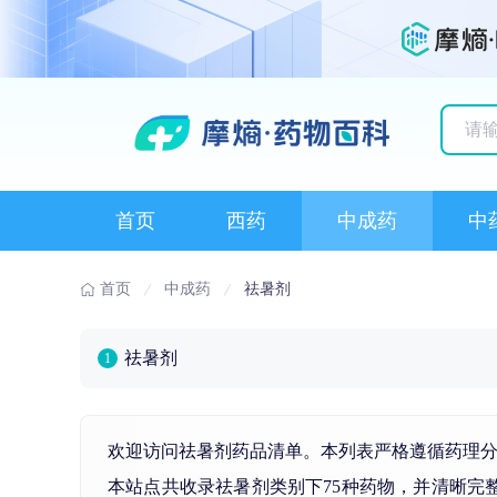
历史
首页
西药
中成药
中
首页
中成药
祛暑剂
祛暑剂
1
欢迎访问祛暑剂药品清单。本列表严格遵循药理
本站点共收录祛暑剂类别下75种药物，并清晰