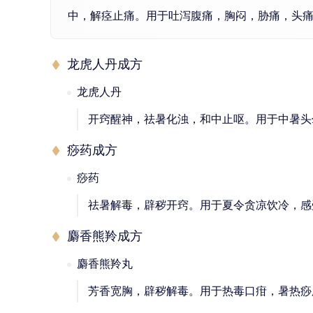
中，解痉止痛。用于吐泻腹痛，胸闷，胁痛，头
龙虎人丹成方
龙虎人丹
开窍醒神，祛暑化浊，和中止呕。用于中暑头
痧药成方
痧药
祛暑解毒，辟秽开窍。用于夏令贪凉饮冷，感
麝香熊羚成方
麝香熊羚丸
芳香宽胸，辟秽解毒。用于热毒口疳，暑热痧