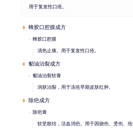
用于复发性口疮。
蜂胶口腔膜成方
蜂胶口腔膜
清热止痛。用于复发性口疮。
貂油治裂成方
貂油治裂软膏
润肤治裂，用于冻疮早期皮肤红肿。
除疤成方
除疤膏
软坚散结，活血消疤。用于因烧伤、烫伤、疮