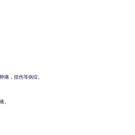
肿痛，扭伤等病症。
痛。