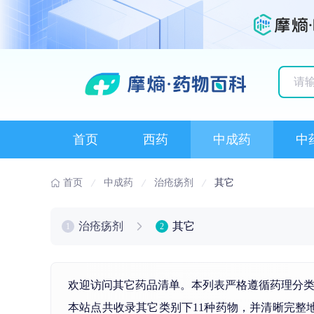
历史
首页
西药
中成药
中
首页
中成药
治疮疡剂
其它
治疮疡剂
其它
1
2
欢迎访问其它药品清单。本列表严格遵循药理分
本站点共收录其它类别下11种药物，并清晰完