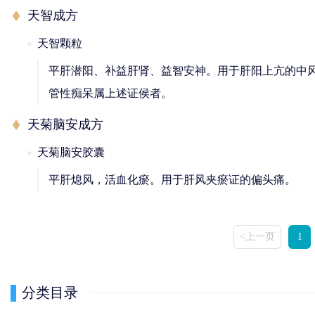
天智成方
天智颗粒
平肝潜阳、补益肝肾、益智安神。用于肝阳上亢的中
管性痴呆属上述证侯者。
天菊脑安成方
天菊脑安胶囊
平肝熄风，活血化瘀。用于肝风夹瘀证的偏头痛。
<上一页
1
分类目录