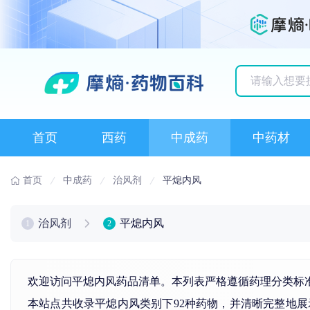
历史搜索记录
首页
西药
中成药
中药材
首页
中成药
治风剂
平熄内风
治风剂
平熄内风
1
2
欢迎访问平熄内风药品清单。本列表严格遵循药理分类标
本站点共收录平熄内风类别下92种药物，并清晰完整地