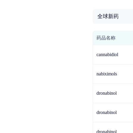
全球新药
药品名称
cannabidiol
nabiximols
dronabinol
dronabinol
dronabinol