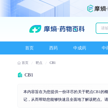
历史
首页
西药
中成药
中
首页
靶点
CB1
CB1
本内容旨在为您提供一份详尽的关于靶点CB1的
记，从而帮助您能够快速且全面地了解该靶点。