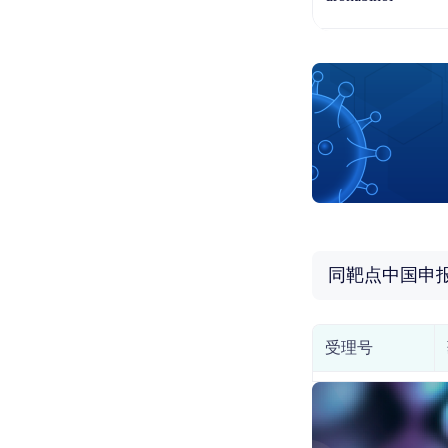
同靶点中国申
受理号