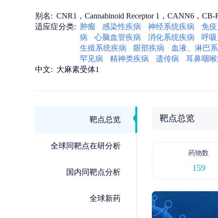
别名:
CNR1，Cannabinoid Receptor 1，CANN6，CB-R
适应症分类:
肿瘤
感染性疾病
神经系统疾病
免疫
病
心脑血管疾病
消化系统疾病
呼吸
生殖系统疾病
眼部疾病
血液、淋巴系
罕见病
精神类疾病
遗传病
耳鼻咽喉
中文:
大麻素受体1
靶点总览
靶点总览
全球同靶点在研分析
药物数
159
国内同靶点分析
全球新药