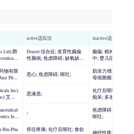
active适应症
inactive适应症
 Ltd) 爵
Dravet 综合征; 发育性癫痫
癫痫; 精神分裂症; 疼痛; 卒
uticals I
性脑病; 焦虑障碍; 缺氧缺血
中; 婴儿痉挛; Rett 综合征;
性脑病;
抖动; 帕金森病; 斯特奇-韦
药物有限
肌张力增高; 癌症疼痛; 胶质
伯氏综合征; Lennox-Gastaut
恶心; 焦虑障碍; 呕吐;
母细胞瘤; 创伤后应激障碍;
综合征; 肌阵挛发作; 结节性
胶质瘤; 带状疱疹后神经痛;
硬化; 精神障碍; 2 型糖尿病;
cals Inc)
化疗后呕吐; 阿尔茨海默型
oPh
肌萎缩侧索硬化; 颈部张力
代谢紊乱; 溃疡性结肠炎; 脂
恶液质;
) 艾伯
痴呆; 多发性硬化; 术后疼
障碍; 神经性疼痛; 图雷特综
肪肝; 脂肪营养不良; 自闭
痛; 疼痛; 抑郁; 食欲不振; 偏
d) 诺华
合征; Huntington 病; 术后疼
症; 自身炎症性疾病
maceutical
焦虑障碍; 食欲不振; 化疗后
ies Ltd)
头痛;
痛; 疼痛; 膀胱活
/
呕吐;
nuv
癌症疼痛; 化疗后呕吐; 食欲
神经性疼痛;