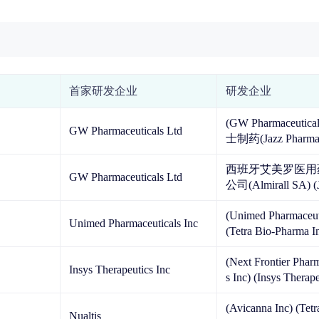
首家研发企业
研发企业
(GW Pharmaceuticals
GW Pharmaceuticals Ltd
士制药(Jazz Pharmace
nc)
西班牙艾美罗医用
GW Pharmaceuticals Ltd
公司(Almirall SA) (Jazz Phar
maceuticals Inc) 爵士制药(Jaz
(Unimed Pharmaceuti
z Pharmaceuticals plc) (Ne
Unimed Pharmaceuticals Inc
(Tetra Bio-Pharma Inc
arm Inc) 拜耳(Bayer AG) (G
维(AbbVie Inc) (Avicanna In
W Pharmaceuticals Lt
(Next Frontier Phar
c) (Alkem Laborator
(Novartis AG)
Insys Therapeutics Inc
s Inc) (Insys Therapeutics Inc)
(Avernus Pharma Ltd) (Be
(Avicanna Inc) (Tetra Bio-Pha
ia Therapeutics Inc)
Nualtis