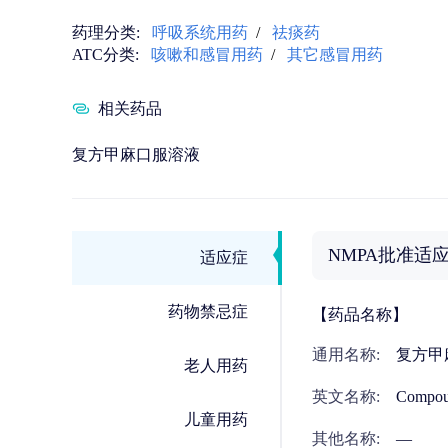
药理分类:
呼吸系统用药
/
祛痰药
ATC分类:
咳嗽和感冒用药
/
其它感冒用药
相关药品
复方甲麻口服溶液
NMPA批准适
适应症
药物禁忌症
【药品名称】
通用名称:
复方甲
老人用药
英文名称:
Compou
儿童用药
其他名称:
—