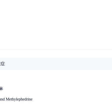
应症
麻
nd Methylephedrine