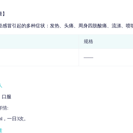
量】
轻感冒引起的多种症状：发热、头痛、周身四肢酸痛、流涕、喷
规格
——
人
口服
情:
ml，一日3次。
童