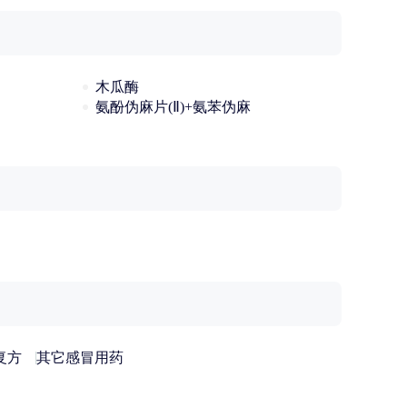
木瓜酶
氨酚伪麻片(Ⅱ)+氨苯伪麻
复方
其它感冒用药