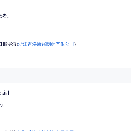
敏者。
口服溶液(
浙江普洛康裕制药有限公司
)
方案】
药。