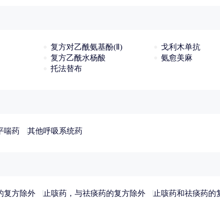
复方对乙酰氨基酚(Ⅱ)
戈利木单抗
复方乙酰水杨酸
氨愈美麻
托法替布
平喘药
其他呼吸系统药
的复方除外
止咳药，与祛痰药的复方除外
止咳药和祛痰药的