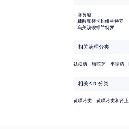
麻黄碱
糠酸氟替卡松维兰特罗
乌美溴铵维兰特罗
相关药理分类
祛痰药
镇咳药
平喘药
相关ATC分类
黄嘌呤类
黄嘌呤类和肾上