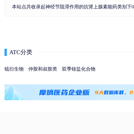
本站点共收录起神经节阻滞作用的抗肾上腺素能药类别下
ATC分类
锍衍生物
仲胺和叔胺类
双季铵盐化合物