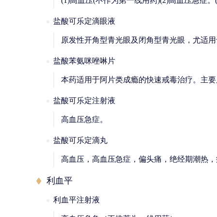
(1)高血压(不作为第一线用药)(2)高血压急
盐酸可乐定滴眼液
原发性开角型青光眼及闭角型青光眼，尤适用
盐酸苯氨咪唑啉片
本药适用于阿片类成瘾的快速戒毒治疗。主要
盐酸可乐定注射液
高血压急症。
盐酸可乐定滴丸
高血压，高血压急症，偏头痛，绝经期潮热，
利血平
利血平注射液