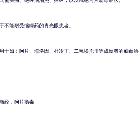
症。(3)偏头痛、绝经期潮热、痛经，以及戒绝阿片瘾毒症状。
于不能耐受缩瞳药的青光眼患者。
用于如：阿片、海洛因、杜冷丁、二氢埃托啡等成瘾者的戒毒治
痛经，阿片瘾毒