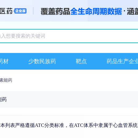
搜索记录
药材
少数民族药
靶点
药品生产企
素能药
能药
本列表严格遵循ATC分类标准，在ATC体系中隶属于心血管系