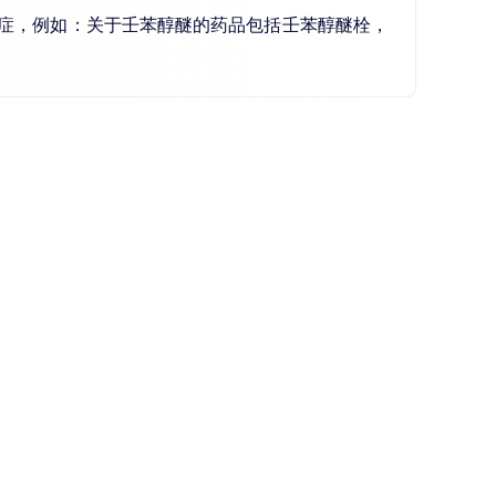
症，例如：关于壬苯醇醚的药品包括壬苯醇醚栓，