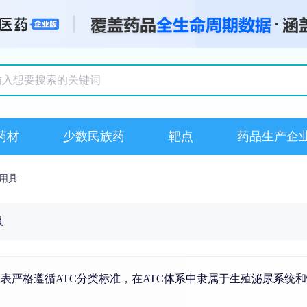
搜索记录
药材
少数民族药
靶点
药品生产企
用具
具
表严格遵循ATC分类标准，在ATC体系中隶属于生殖泌尿系统