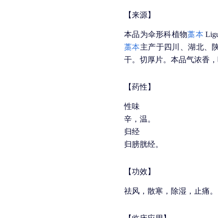
【来源】
本品为伞形科植物
藁本
Ligu
藁本
主产于四川、湖北、
干。切厚片。本品气浓香，
【药性】
性味
辛，温。
归经
归膀胱经。
【功效】
祛风，散寒，除湿，止痛。