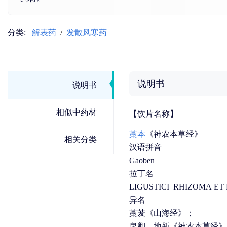
分类:
解表药
/
发散风寒药
说明书
说明书
相似中药材
【饮片名称】
藁本
《神农本草经》
相关分类
汉语拼音
Gaoben
拉丁名
LIGUSTICI RHIZOMA ET
异名
藁茇《山海经》；
鬼卿、地新《神农本草经》