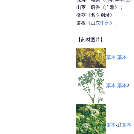
山茝、蔚香《广雅》；
微茎《名医别录》；
藁板《山东
中药
》。
【药材图片】
藁本
-
藁本
1
藁本
-
藁本
2
藁本
-辽
藁本