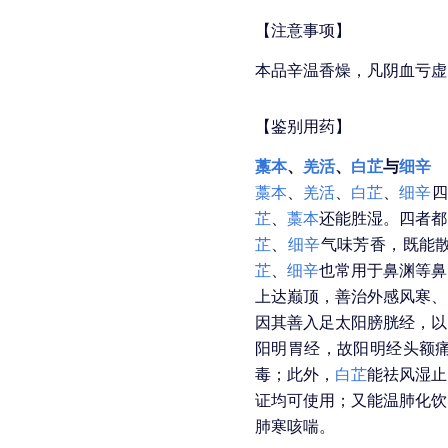
【注意事项】
本品辛温香燥，凡阴血亏虚
【鉴别用药】
藁本
、
羌活
、
白芷
与
细辛
藁本
、
羌活
、
白芷
、
细辛
四
芷
、
藁本
还能胜湿。四者都
芷
、
细辛
气味芳香，既能
芷
、
细辛
也常用于鼻渊等鼻
上达巅顶，善治外感风寒、
因其善入足太阳膀胱经，以
阳明胃经，故阳明经头额
毒；此外，
白芷
能祛风湿止
证均可使用；又能温肺化饮
肺寒咳喘。