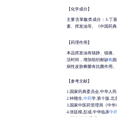
【化学成分】
主要含苯酞类成分：3-丁
素、挥发油等。《中国药典
【药理作用】
本品挥发油有镇静、镇痛、
活时间，增加组织耐缺
氧
能
病性皮肤癣菌有抗菌作用。
【参考文献】
1.国家药典委员会.中华人民共
2.钟赣生.
中药
学.第十版.北京
3.国家中医药管理局《中华本草
4.张廷模,彭成.中华临床
中