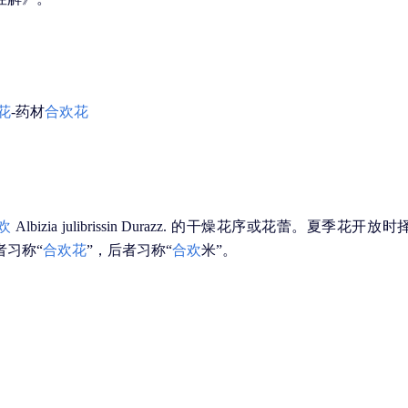
花
-药材
合欢花
欢
Albizia julibrissin Durazz. 的干燥花序或花蕾。夏
者习称“
合欢花
”，后者习称“
合欢
米”。