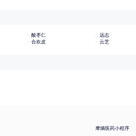
酸枣仁
远志
合欢皮
云芝
摩熵医药小程序