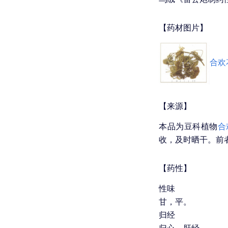
【药材图片】
合欢
【来源】
本品为豆科植物
合
收，及时晒干。前
【药性】
性味
甘，平。
归经