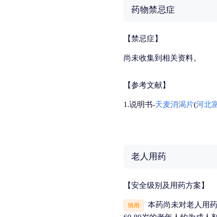
药物禁忌症
【禁忌症】
尚未收集到相关资料。
【参考文献】
1.说明书-
天麦消渴片
(
河北
老人用药
【安全级别及用药方案】
本药尚未对老人用
慎用