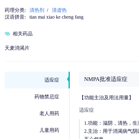
药理分类:
清热剂
/
清虚热
汉语拼音:
tian mai xiao ke cheng fang
相关药品
天麦消渴片
NMPA批准适应症
适应症
药物禁忌症
【功能主治及用法用量】
适应症
老人用药
1.功能：滋阴，清热，生
儿童用药
2.主治：用于消渴病气