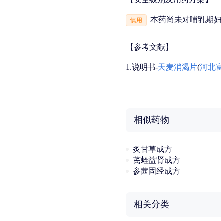
本药尚未对哺乳期
慎用
【参考文献】
1.说明书-
天麦消渴片
(
河北
相似药物
炙甘草成方
芪蛭益肾成方
参茜固经成方
相关分类