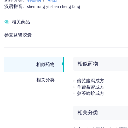
药理分类:
补益剂
/
补阳
汉语拼音:
shen rong yi shen cheng fang
相关药品
参茸益肾胶囊
相似药物
相似药物
相关分类
倍芪腹泻成方
羊藿益肾成方
参苓蛤蚧成方
相关分类