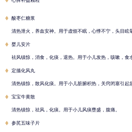
心脾补益颗粒
酸枣仁糖浆
清热泄火，养血安神。用于虚烦不眠，心悸不宁，头目眩
婴儿安片
祛风镇惊，消食，化痰，退热。用于小儿发热，咳嗽，食
定搐化风丸
清热镇惊，散风化痰。用于小儿脏腑积热，关窍闭塞引起
宝宝牛黄散
清热镇惊，祛风，化痰。用于小儿风痰壅盛，腹痛。
参芪五味子片