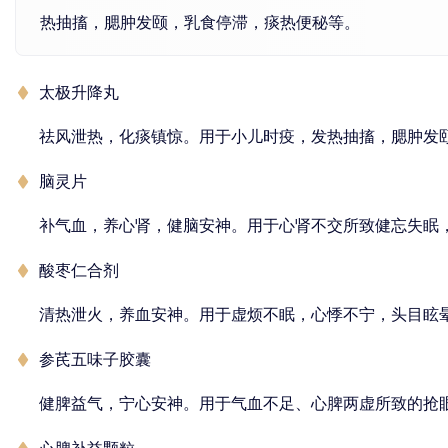
热抽搐，腮肿发颐，乳食停滞，痰热便秘等。
太极升降丸
祛风泄热，化痰镇惊。用于小儿时疫，发热抽搐，腮肿发
脑灵片
补气血，养心肾，健脑安神。用于心肾不交所致健忘失眠
酸枣仁合剂
清热泄火，养血安神。用于虚烦不眠，心悸不宁，头目眩
参芪五味子胶囊
健脾益气，宁心安神。用于气血不足、心脾两虚所致的抢